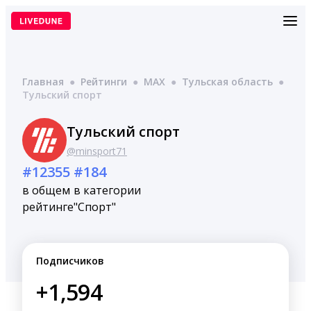
Перейти
к
содержимому
Главная
●
Рейтинги
●
MAX
●
Тульская область
●
Тульский спорт
Тульский спорт
@minsport71
#12355
#184
в общем
в категории
рейтинге
"Спорт"
Подписчиков
+1,594