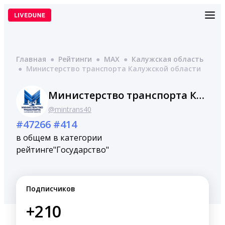
Перейти
к
содержимому
Главная
●
Рейтинги
●
MAX
●
Калужская область
●
Министерство транспорта Калужской области
Министерство транспорта Калужской области
@mintrans40
#47266
#414
в общем
в категории
рейтинге
"Государство"
Подписчиков
+210