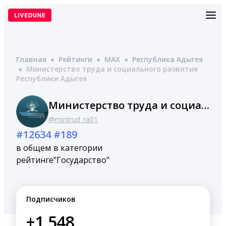
Перейти
к
содержимому
Главная
●
Рейтинги
●
MAX
●
Республика Адыгея
●
Министерство труда и социального развития
Республики Адыгея
Министерство труда и социального развития Республики Адыгея
@mintrud_ra01
#12634
#189
в общем
в категории
рейтинге
"Государство"
Подписчиков
+1,548