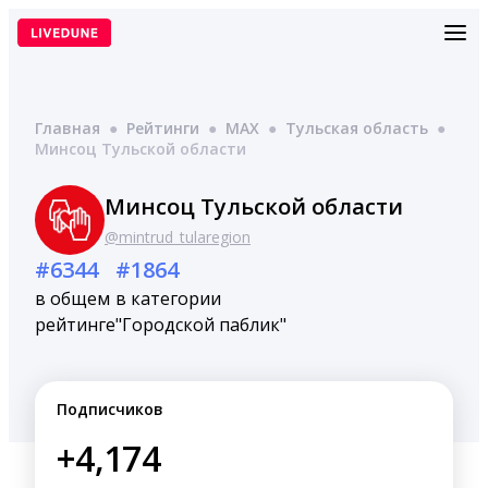
Перейти
к
содержимому
Главная
●
Рейтинги
●
MAX
●
Тульская область
●
Минсоц Тульской области
Минсоц Тульской области
@mintrud_tularegion
#6344
#1864
в общем
в категории
рейтинге
"Городской паблик"
Подписчиков
+4,174