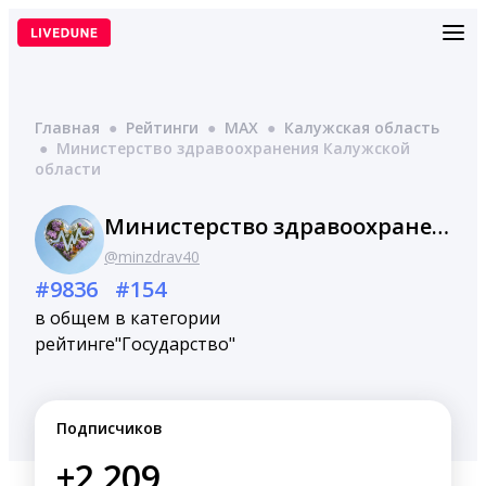
Перейти
к
содержимому
Главная
●
Рейтинги
●
MAX
●
Калужская область
●
Министерство здравоохранения Калужской
области
Министерство здравоохранения Калужской области
@minzdrav40
#9836
#154
в общем
в категории
рейтинге
"Государство"
Подписчиков
+2,209