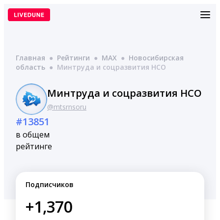
Перейти
к
содержимому
Главная
●
Рейтинги
●
MAX
●
Новосибирская
область
●
Минтруда и соцразвития НСО
Минтруда и соцразвития НСО
@mtsrnsoru
#13851
в общем
рейтинге
Подписчиков
+1,370