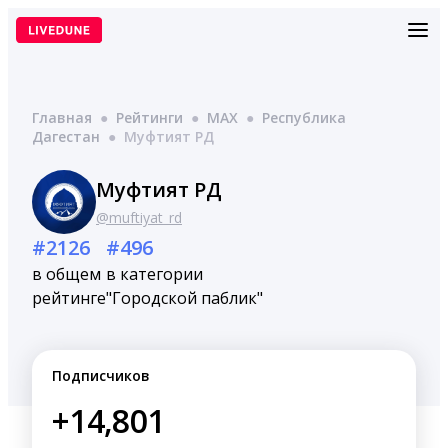
Перейти
к
содержимому
Главная
●
Рейтинги
●
MAX
●
Республика
Дагестан
●
Муфтият РД
Муфтият РД
@muftiyat_rd
#2126
#496
в общем
в категории
рейтинге
"Городской паблик"
Подписчиков
+14,801