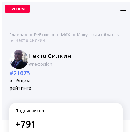
Перейти
к
содержимому
Главная
●
Рейтинги
●
MAX
●
Иркутская область
●
Некто Силкин
Некто Силкин
@nektosilkin
#21673
в общем
рейтинге
Подписчиков
+791