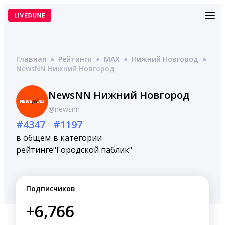
Перейти
к
содержимому
Главная
●
Рейтинги
●
MAX
●
Нижний Новгород
●
NewsNN Нижний Новгород
NewsNN Нижний Новгород
@newsnn
#4347
#1197
в общем
в категории
рейтинге
"Городской паблик"
Подписчиков
+6,766