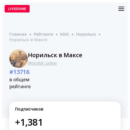
Перейти
к
содержимому
Главная
●
Рейтинги
●
MAX
●
Норильск
●
Норильск в Максе
Норильск в Максе
@norilsk_online
#13716
в общем
рейтинге
Подписчиков
+1,381