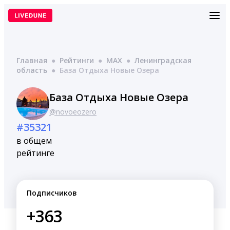
Перейти
к
содержимому
Главная
●
Рейтинги
●
MAX
●
Ленинградская
область
●
База Отдыха Новые Озера
База Отдыха Новые Озера
@novoeozero
#35321
в общем
рейтинге
Подписчиков
+363