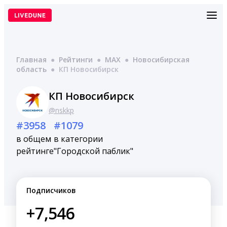
Перейти
к
содержимому
Главная
●
Рейтинги
●
MAX
●
Новосибирская
область
●
КП Новосибирск
КП Новосибирск
@nskkp
#3958
#1079
в общем
в категории
рейтинге
"Городской паблик"
Подписчиков
+7,546