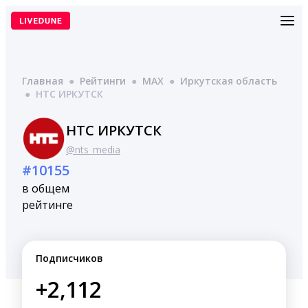
Перейти
к
содержимому
Главная
●
Рейтинги
●
MAX
●
Иркутская область
●
НТС ИРКУТСК
НТС ИРКУТСК
@nts_media
#10155
в общем
рейтинге
Подписчиков
+2,112