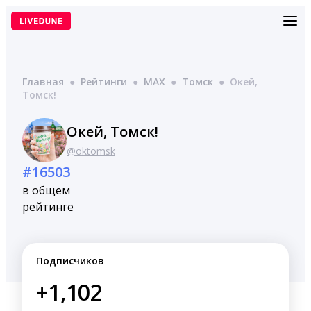
Перейти
к
содержимому
Главная
●
Рейтинги
●
MAX
●
Томск
●
Окей,
Томск!
Окей, Томск!
@oktomsk
#16503
в общем
рейтинге
Подписчиков
+1,102