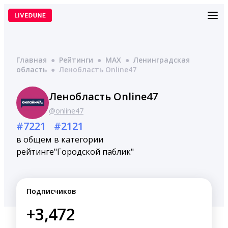
Перейти
к
содержимому
Главная
●
Рейтинги
●
MAX
●
Ленинградская
область
●
Ленобласть Online47
Ленобласть Online47
@online47
#7221
#2121
в общем
в категории
рейтинге
"Городской паблик"
Подписчиков
+3,472