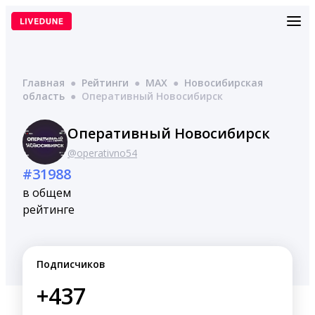
Перейти
к
содержимому
Главная
●
Рейтинги
●
MAX
●
Новосибирская
область
●
Оперативный Новосибирск
Оперативный Новосибирск
@operativno54
#31988
в общем
рейтинге
Подписчиков
+437