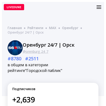
Перейти
к
содержимому
Главная
●
Рейтинги
●
MAX
●
Оренбург
●
Оренбург 24/7 | Орск
Оренбург 24/7 | Орск
@orenburg_24_7
#8780
#2511
в общем
в категории
рейтинге
"Городской паблик"
Подписчиков
+2,639