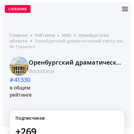
Перейти
к
содержимому
Главная
●
Рейтинги
●
MAX
●
Оренбургская
область
●
Оренбургский драматический театр им.
М. Горького
Оренбургский драматический театр им. М. Горького
@orendrama
#41330
в общем
рейтинге
Подписчиков
+269