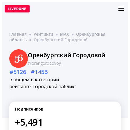
Перейти
к
содержимому
Главная
●
Рейтинги
●
MAX
●
Оренбургская
область
●
Оренбургский Городовой
Оренбургский Городовой
@orengorodovoy
#5126
#1453
в общем
в категории
рейтинге
"Городской паблик"
Подписчиков
+5,491