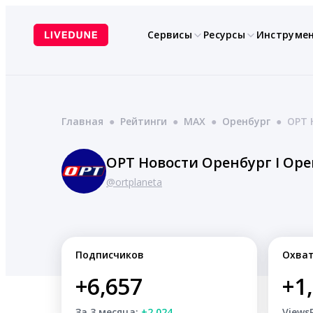
Перейти
к
Сервисы
Ресурсы
Инструме
содержимому
Главная
●
Рейтинги
●
MAX
●
Оренбург
●
ОРТ 
ОРТ Новости Оренбург I Орен
@ortplaneta
Подписчиков
Охва
+6,657
+1
За 3 месяца:
+2,024
Views