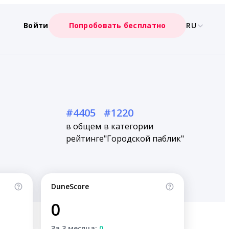
Войти
Попробовать бесплатно
RU
#4405
#1220
в общем
в категории
рейтинге
"Городской паблик"
DuneScore
0
За 3 месяца:
0