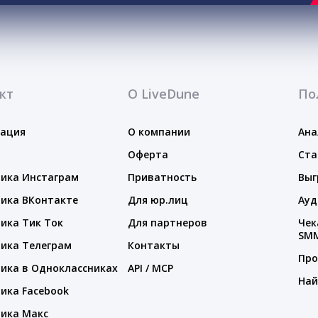
кт
О LiveDune
По
тация
О компании
Ана
Оферта
Ста
ика Инстаграм
Приватность
Выг
ика ВКонтакте
Для юр.лиц
Ауд
ика Тик Ток
Для партнеров
Чек
SM
ика Телеграм
Контакты
Про
ика в Одноклассниках
API / MCP
Най
ика Facebook
ика Макс