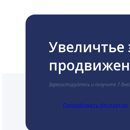
Увеличтье
продвижени
Зарегистируйтесь и получите 7 дне
Попробовать бесплатно