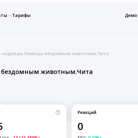
нты
Тарифы
Демо
к надежды.Помощь бездомным животным.Чита
 бездомным животным.Чита
т
Реакций
5
0
Rate:
-13 (24.485%)
ERV:
0 (0%)