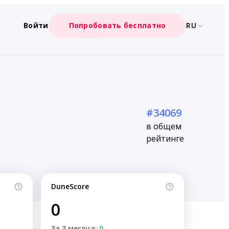
Войти
Попробовать бесплатно
RU
#34069
в общем
рейтинге
DuneScore
0
За 3 месяца:
0