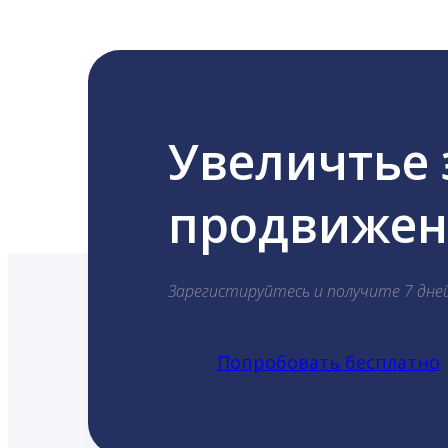
Увеличтье
продвижени
Зарегистируйтесь и получите 7 дне
Попробовать бесплатно