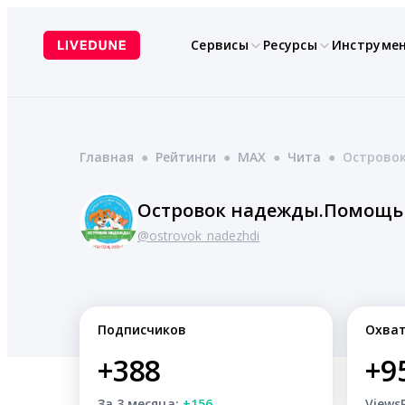
Перейти
к
Сервисы
Ресурсы
Инструме
содержимому
Главная
●
Рейтинги
●
MAX
●
Чита
●
Острово
Островок надежды.Помощь
@ostrovok_nadezhdi
Подписчиков
Охва
+388
+9
За 3 месяца:
+156
Views