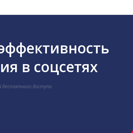
 эффективность
я в соцсетях
й бесплатного доступа.