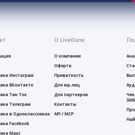
кт
О LiveDune
По
тация
О компании
Ана
Оферта
Ста
ика Инстаграм
Приватность
Выг
ика ВКонтакте
Для юр.лиц
Ауд
ика Тик Ток
Для партнеров
Чек
SM
ика Телеграм
Контакты
Про
ика в Одноклассниках
API / MCP
Най
ика Facebook
ика Макс