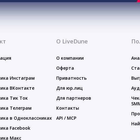
кт
О LiveDune
По
тация
О компании
Ана
Оферта
Ста
ика Инстаграм
Приватность
Выг
ика ВКонтакте
Для юр.лиц
Ауд
ика Тик Ток
Для партнеров
Чек
SM
ика Телеграм
Контакты
Про
ика в Одноклассниках
API / MCP
Най
ика Facebook
ика Макс