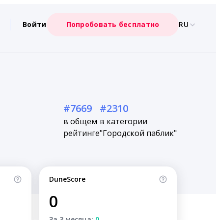
Войти
Попробовать бесплатно
RU
#7669
#2310
в общем
в категории
рейтинге
"Городской паблик"
DuneScore
0
За 3 месяца:
0