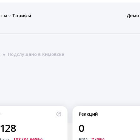
нты
Тарифы
Демо
ь
●
Подслушано в Кимовске
т
Реакций
,128
0
Rate:
-108 (34.665%)
ERV:
-7 (0%)