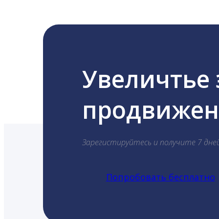
Увеличтье
продвижени
Зарегистируйтесь и получите 7 дне
Попробовать бесплатно