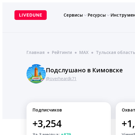
Перейти
к
Сервисы
Ресурсы
Инструме
содержимому
Главная
●
Рейтинги
●
MAX
●
Тульская област
Подслушано в Кимовске
@overheardk71
Подписчиков
Охва
+3,254
+1
За 3 месяца:
+879
Views