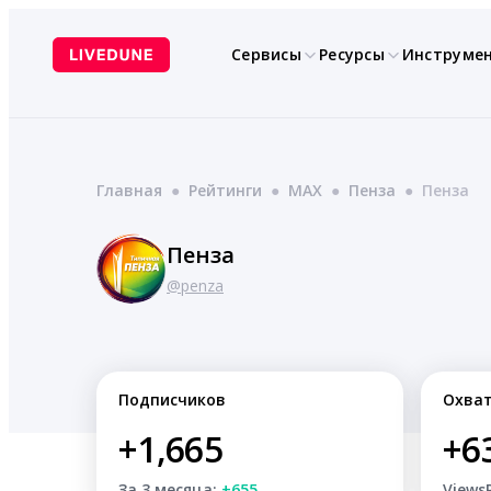
Перейти
к
Сервисы
Ресурсы
Инструме
содержимому
Главная
●
Рейтинги
●
MAX
●
Пенза
●
Пенза
Пенза
@penza
Подписчиков
Охва
+1,665
+6
За 3 месяца:
+655
Views