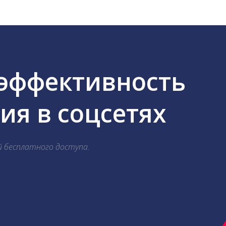
 эффективность
я в соцсетях
й бесплатного доступа.