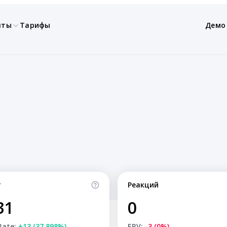
нты
Тарифы
Демо
т
Реакций
31
0
Rate:
+13 (37.898%)
ERV:
-3 (0%)