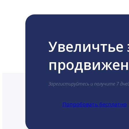
Увеличтье
продвижени
Зарегистируйтесь и получите 7 дне
Попробовать бесплатно