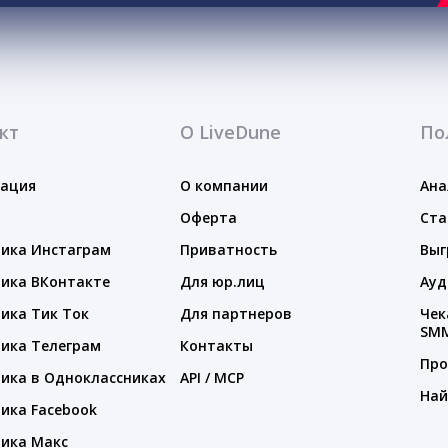
кт
О LiveDune
По
тация
О компании
Ана
Оферта
Ста
ика Инстаграм
Приватность
Выг
ика ВКонтакте
Для юр.лиц
Ауд
ика Тик Ток
Для партнеров
Чек
SM
ика Телеграм
Контакты
Про
ика в Одноклассниках
API / MCP
Най
ика Facebook
ика Макс