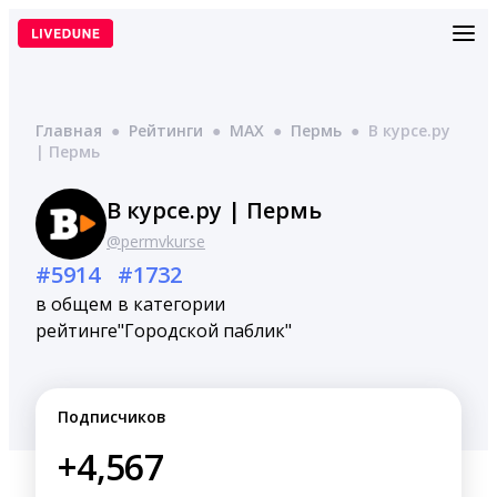
Перейти
к
содержимому
Главная
●
Рейтинги
●
MAX
●
Пермь
●
В курсе.ру
| Пермь
В курсе.ру | Пермь
@permvkurse
#5914
#1732
в общем
в категории
рейтинге
"Городской паблик"
Подписчиков
+4,567