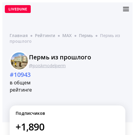
Перейти
к
содержимому
Главная
●
Рейтинги
●
MAX
●
Пермь
●
Пермь из
прошлого
Пермь из прошлого
@poiskmodelperm
#10943
в общем
рейтинге
Подписчиков
+1,890