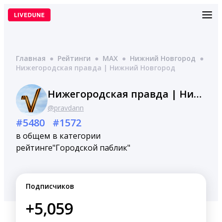
Перейти
к
содержимому
Главная
●
Рейтинги
●
MAX
●
Нижний Новгород
●
Нижегородская правда | Нижний Новгород
Нижегородская правда | Нижний Новгород
@pravdann
#5480
#1572
в общем
в категории
рейтинге
"Городской паблик"
Подписчиков
+5,059