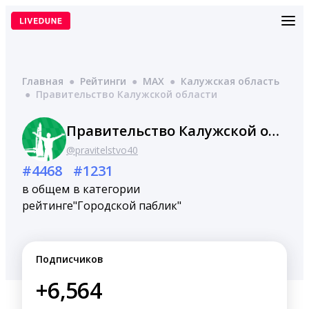
Перейти
к
содержимому
Главная
●
Рейтинги
●
MAX
●
Калужская область
●
Правительство Калужской области
Правительство Калужской области
@pravitelstvo40
#4468
#1231
в общем
в категории
рейтинге
"Городской паблик"
Подписчиков
+6,564