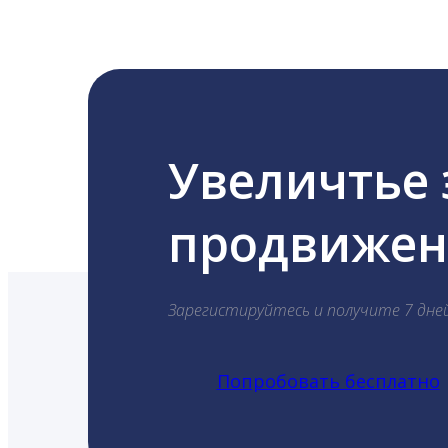
Увеличтье
продвижени
Зарегистируйтесь и получите 7 дне
Попробовать бесплатно