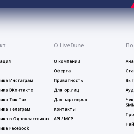
кт
О LiveDune
По
тация
О компании
Ана
Оферта
Ста
ика Инстаграм
Приватность
Выг
ика ВКонтакте
Для юр.лиц
Ауд
ика Тик Ток
Для партнеров
Чек
SM
ика Телеграм
Контакты
Про
ика в Одноклассниках
API / MCP
Най
ика Facebook