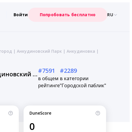
Войти
Попробовать бесплатно
RU
ород | Анкудиновский Парк | Анкудиновка |
#7591
#2289
Подслушано ЖК Цветы | Приокский район | Нижний Новгород | Анкудиновский Парк | Анкудиновка | Савин Парк | Караваиха | Швейцария Парк | Доминант | Работа | Вакансии
в общем
в категории
рейтинге
"Городской паблик"
DuneScore
0