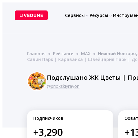
Перейти
к
Сервисы
Ресурсы
Инструме
содержимому
Главная
●
Рейтинги
●
MAX
●
Нижний Новгоро
Савин Парк | Караваиха | Швейцария Парк | До
@priokskiyrayon
Подписчиков
Охва
+3,290
+1