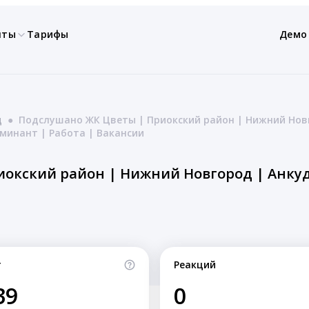
нты
Тарифы
Демо
д
●
Подслушано ЖК Цветы | Приокский район | Нижний Новг
минант | Работа | Вакансии
т
Реакций
39
0