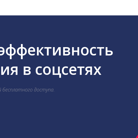
 эффективность
я в соцсетях
й бесплатного доступа.