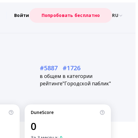
Войти
Попробовать бесплатно
RU
#5887
#1726
в общем
в категории
рейтинге
"Городской паблик"
DuneScore
0
За 3 месяца:
0