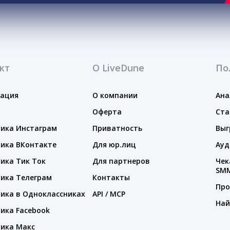
кт
О LiveDune
По
тация
О компании
Ана
Оферта
Ста
ика Инстаграм
Приватность
Выг
ика ВКонтакте
Для юр.лиц
Ауд
ика Тик Ток
Для партнеров
Чек
SM
ика Телеграм
Контакты
Про
ика в Одноклассниках
API / MCP
Най
ика Facebook
ика Макс