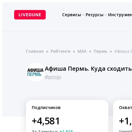
Перейти
к
Сервисы
Ресурсы
Инструме
содержимому
Главная
●
Рейтинги
●
MAX
●
Пермь
●
Афиша П
Афиша Пермь. Куда сходить
@prmgo
Подписчиков
Охва
+4,581
+1
За 3 месяца:
+1,815
Views