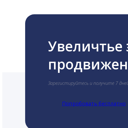
Увеличтье
продвижени
Зарегистируйтесь и получите 7 дне
Попробовать бесплатно