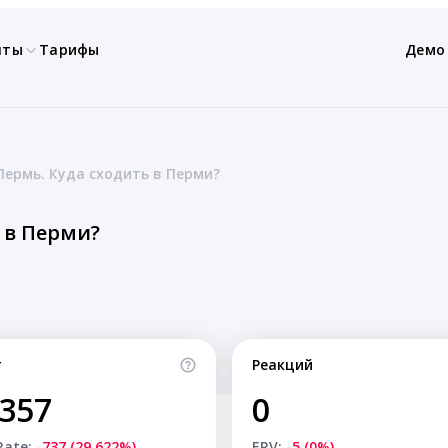
нты
Тарифы
Демо
ермь. Куда сходить в Перми?
 в Перми?
т
Реакций
,357
0
Rate:
-737 (29.622%)
ERV:
-5 (0%)