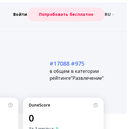
Войти
Попробовать бесплатно
RU
#17088
#975
в общем
в категории
рейтинге
"Развлечение"
DuneScore
0
За 3 месяца:
0