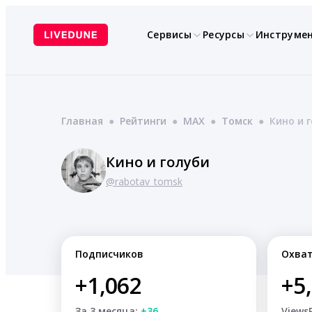
Перейти
к
Сервисы
Ресурсы
Инструме
содержимому
Главная
●
Рейтинги
●
MAX
●
Томск
●
Кино и 
Кино и голуби
@rabotav_tomsk
Подписчиков
Охва
+1,062
+5
За 3 месяца:
+36
Views