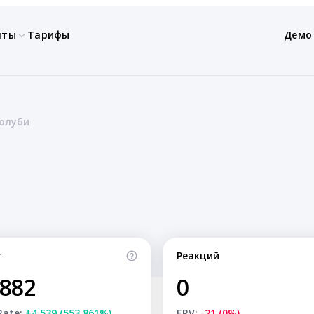
нты
Тарифы
Демо
голуби
т
Реакций
,882
0
Rate:
+4,539 (553.861%)
ERV:
-21 (0%)