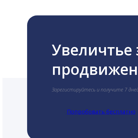
Увеличтье
продвижени
Зарегистируйтесь и получите 7 дне
Попробовать бесплатно