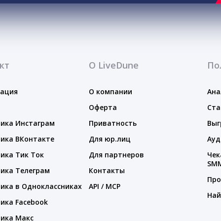
кт
О LiveDune
По
тация
О компании
Ана
Оферта
Ста
ика Инстаграм
Приватность
Выг
ика ВКонтакте
Для юр.лиц
Ауд
ика Тик Ток
Для партнеров
Чек
SM
ика Телеграм
Контакты
Про
ика в Одноклассниках
API / MCP
Най
ика Facebook
ика Макс