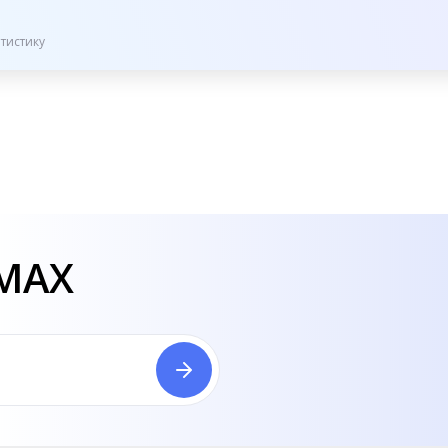
тистику
 MAX