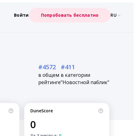
Войти
Попробовать бесплатно
RU
#4572
#411
в общем
в категории
рейтинге
"Новостной паблик"
DuneScore
0
За 3 месяца:
0