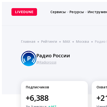
Перейти
к
Сервисы
Ресурсы
Инструме
содержимому
Главная
●
Рейтинги
●
MAX
●
Москва
●
Радио 
Радио России
@Radiorossii
Подписчиков
Охва
+6,388
+2
За 3 месяца:
+467
Views