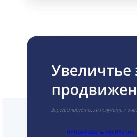
Увеличтье
продвижени
Зарегистируйтесь и получите 7 дне
Попробовать бесплатно