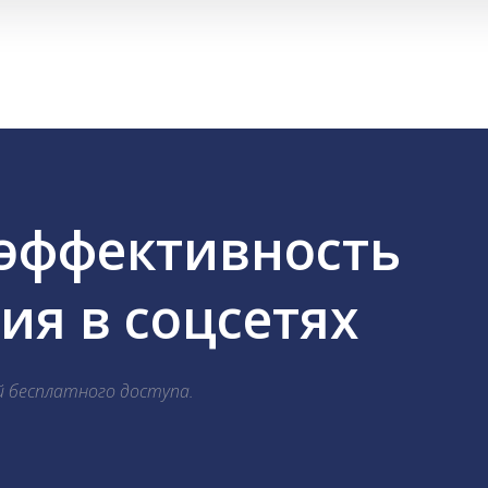
 эффективность
я в соцсетях
й бесплатного доступа.