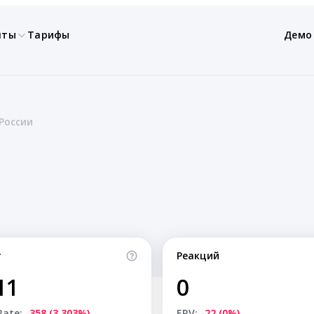
нты
Тарифы
Демо
России
т
Реакций
11
0
Rate:
-358 (3.303%)
ERV:
-22 (0%)