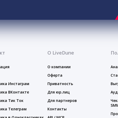
кт
О LiveDune
По
тация
О компании
Ана
Оферта
Ста
ика Инстаграм
Приватность
Выг
ика ВКонтакте
Для юр.лиц
Ауд
ика Тик Ток
Для партнеров
Чек
SM
ика Телеграм
Контакты
Про
ика в Одноклассниках
API / MCP