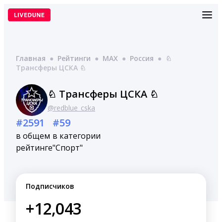
Перейти
к
содержимому
Главная
●
Рейтинги
●
MAX
●
Россия
●
♘
Трансферы ЦСКА ♘
♘ Трансферы ЦСКА ♘
@redblue_cska
#2591
#59
в общем
в категории
рейтинге
"Спорт"
Подписчиков
+12,043