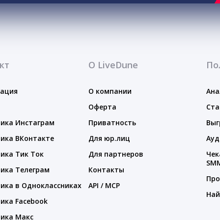
кт
О LiveDune
По
тация
О компании
Ана
Оферта
Ста
ика Инстаграм
Приватность
Выг
ика ВКонтакте
Для юр.лиц
Ауд
ика Тик Ток
Для партнеров
Чек
SM
ика Телеграм
Контакты
Про
ика в Одноклассниках
API / MCP
Най
ика Facebook
ика Макс