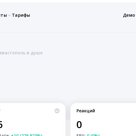
нты
Тарифы
Демо
евастополь в душе
т
Реакций
6
0
Rate:
+10 (276.923%)
ERV:
0 (0%)