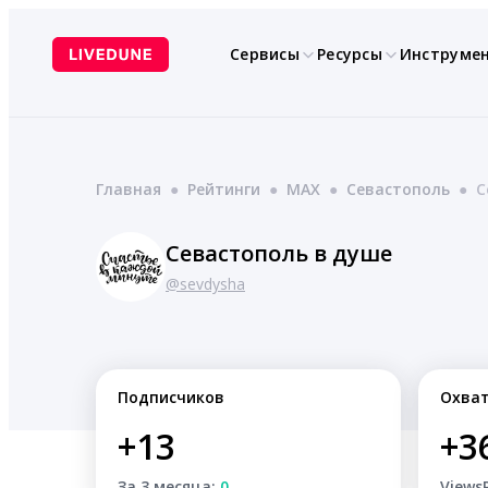
Перейти
к
Сервисы
Ресурсы
Инструме
содержимому
Главная
●
Рейтинги
●
MAX
●
Севастополь
●
С
Севастополь в душе
@sevdysha
Подписчиков
Охва
+13
+3
За 3 месяца:
0
Views