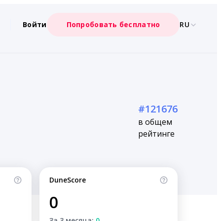
Войти
Попробовать бесплатно
RU
#121676
в общем
рейтинге
DuneScore
0
За 3 месяца:
0