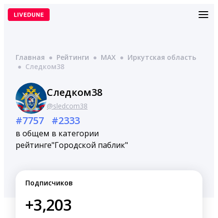
Перейти
к
содержимому
Главная
●
Рейтинги
●
MAX
●
Иркутская область
●
Следком38
Следком38
@sledcom38
#7757
#2333
в общем
в категории
рейтинге
"Городской паблик"
Подписчиков
+3,203