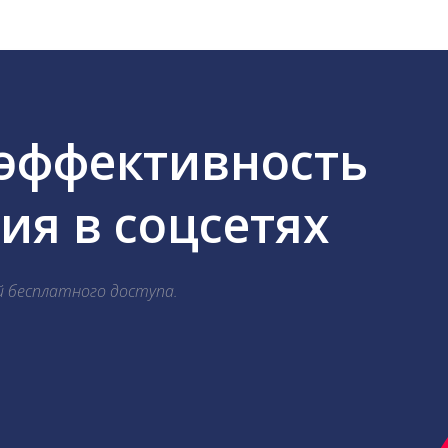
 эффективность
я в соцсетях
й бесплатного доступа.