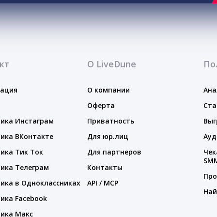
кт
О LiveDune
По
тация
О компании
Ана
Оферта
Ста
ика Инстаграм
Приватность
Выг
ика ВКонтакте
Для юр.лиц
Ауд
ика Тик Ток
Для партнеров
Чек
SM
ика Телеграм
Контакты
Про
ика в Одноклассниках
API / MCP
Най
ика Facebook
ика Макс