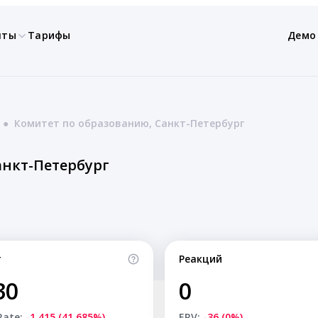
нты
Тарифы
Демо
●
Комитет по образованию, Санкт-Петербург
анкт-Петербург
т
Реакций
30
0
Rate:
-1,415 (41.685%)
ERV:
-36 (0%)