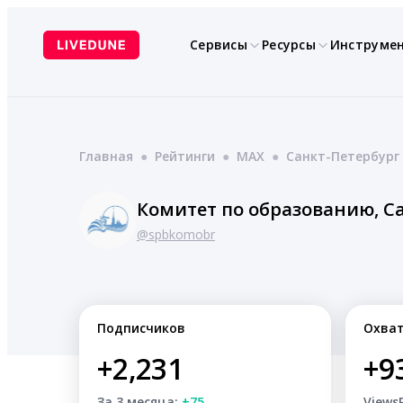
Перейти
к
Сервисы
Ресурсы
Инструме
содержимому
Главная
●
Рейтинги
●
MAX
●
Санкт-Петербург
Комитет по образованию, С
@spbkomobr
Подписчиков
Охва
+2,231
+9
За 3 месяца:
+75
Views