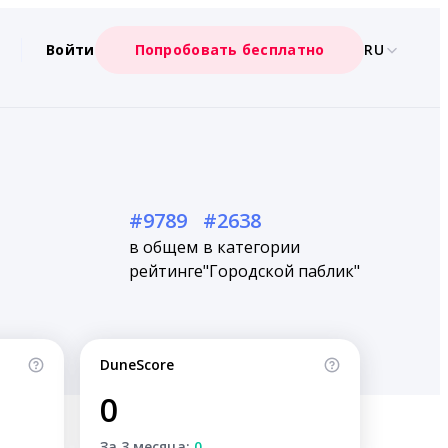
Войти
Попробовать бесплатно
RU
#9789
#2638
в общем
в категории
рейтинге
"Городской паблик"
DuneScore
0
За 3 месяца:
0