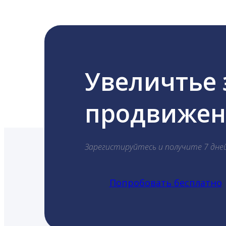
Увеличтье
продвижени
Зарегистируйтесь и получите 7 дне
Попробовать бесплатно