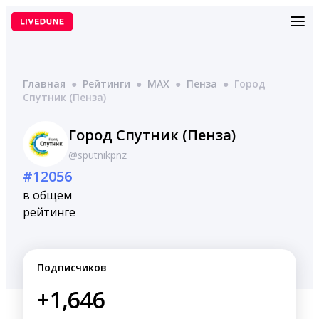
Перейти
к
содержимому
Главная
●
Рейтинги
●
MAX
●
Пенза
●
Город
Спутник (Пенза)
Город Спутник (Пенза)
@sputnikpnz
#12056
в общем
рейтинге
Подписчиков
+1,646