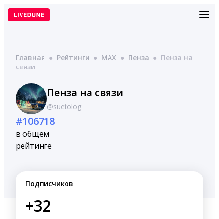
Перейти
к
содержимому
Главная
●
Рейтинги
●
MAX
●
Пенза
●
Пенза на
связи
Пенза на связи
@suetolog
#106718
в общем
рейтинге
Подписчиков
+32