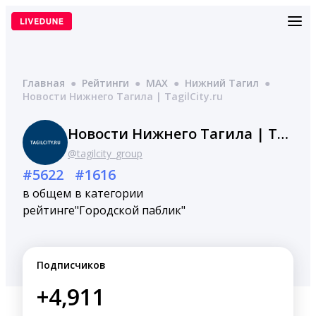
Перейти
к
содержимому
Главная
●
Рейтинги
●
MAX
●
Нижний Тагил
●
Новости Нижнего Тагила | TagilCity.ru
Новости Нижнего Тагила | TagilCity.ru
@tagilcity_group
#5622
#1616
в общем
в категории
рейтинге
"Городской паблик"
Подписчиков
+4,911