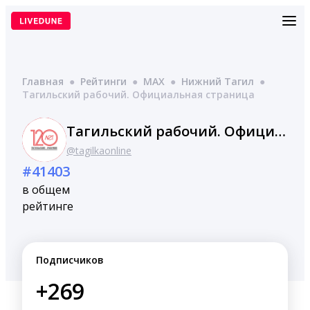
Перейти
к
содержимому
Главная
●
Рейтинги
●
MAX
●
Нижний Тагил
●
Тагильский рабочий. Официальная страница
Тагильский рабочий. Официальная страница
@tagilkaonline
#41403
в общем
рейтинге
Подписчиков
+269