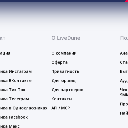
кт
О LiveDune
По
тация
О компании
Ана
Оферта
Ста
ика Инстаграм
Приватность
Выг
ика ВКонтакте
Для юр.лиц
Ауд
ика Тик Ток
Для партнеров
Чек
SM
ика Телеграм
Контакты
Про
ика в Одноклассниках
API / MCP
Най
ика Facebook
ика Макс