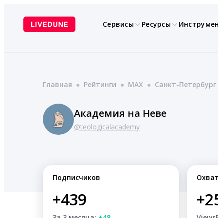
Перейти
к
Сервисы
Ресурсы
Инструме
содержимому
Главная
●
Рейтинги
●
MAX
●
Санкт-Петербург
Академия на Неве
@teologicalacademy
Подписчиков
Охва
+439
+2
За 3 месяца:
+48
Views