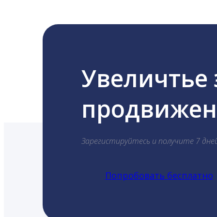
Увеличтье
продвижени
Зарегистируйтесь и получите 7 дне
Попробовать бесплатно