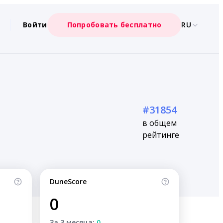
Войти
Попробовать бесплатно
RU
#31854
в общем
рейтинге
DuneScore
0
За 3 месяца:
0