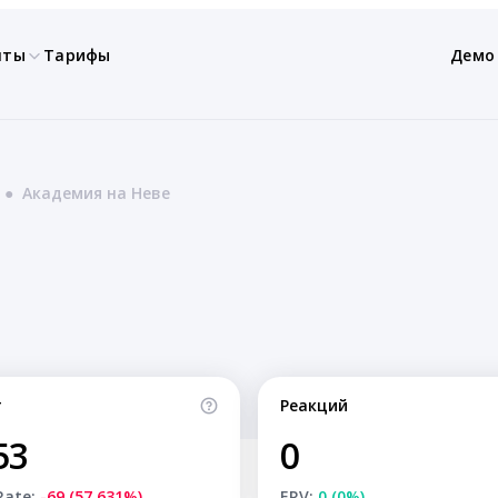
нты
Тарифы
Демо
●
Академия на Неве
т
Реакций
53
0
Rate:
-69 (57.631%)
ERV:
0 (0%)