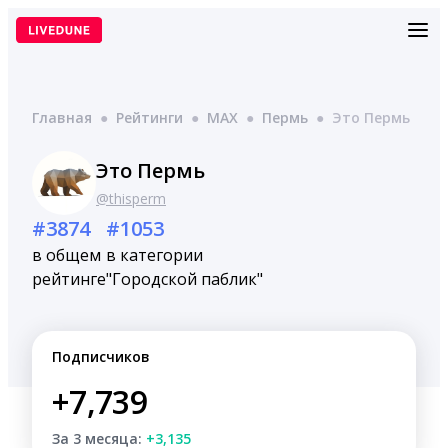
Перейти
к
содержимому
Главная
●
Рейтинги
●
MAX
●
Пермь
●
Это Пермь
Это Пермь
@thisperm
#3874
#1053
в общем
в категории
рейтинге
"Городской паблик"
Подписчиков
+7,739
За 3 месяца:
+3,135