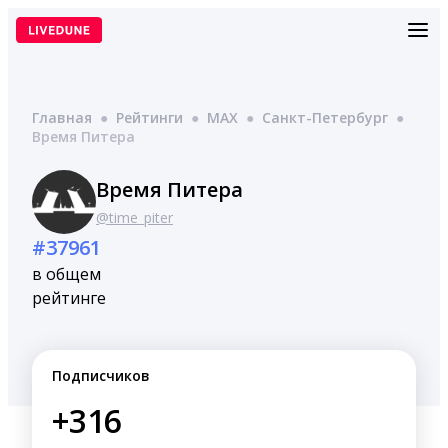
Перейти
к
содержимому
Главная
●
Рейтинги
●
MAX
●
Санкт-Петербург
●
Время Питера
Время Питера
@time_piter
#37961
в общем
рейтинге
Подписчиков
+316