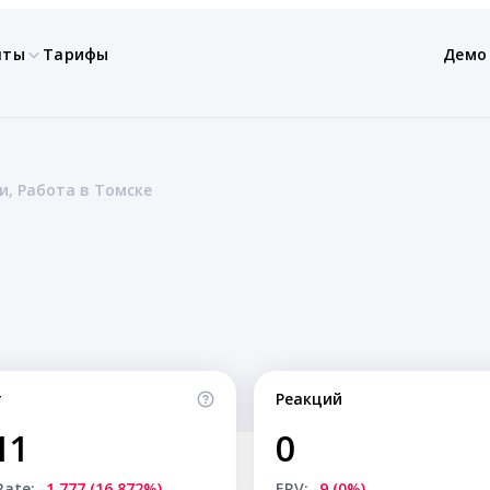
нты
Тарифы
Демо
и, Работа в Томске
т
Реакций
11
0
Rate:
-1,777 (16.872%)
ERV:
-9 (0%)