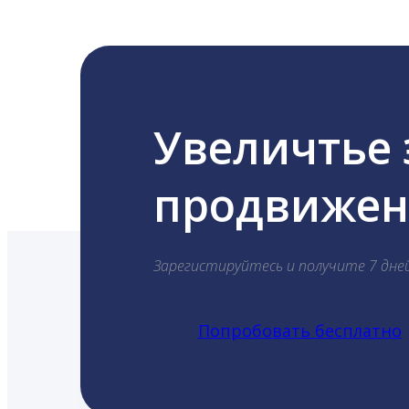
Увеличтье
продвижени
Зарегистируйтесь и получите 7 дне
Попробовать бесплатно