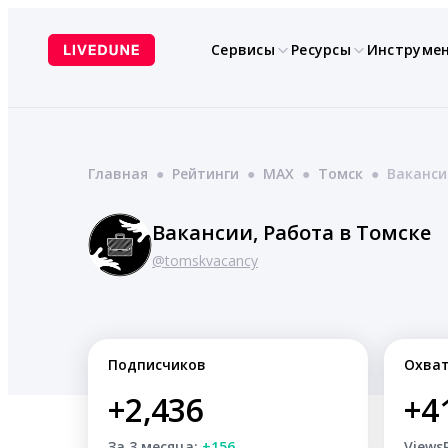
Перейти
к
Сервисы
Ресурсы
Инструме
содержимому
Главная
●
Рейтинги
●
MAX
●
Томск
●
Ваканси
Вакансии, Работа в Томске
@tomskvacancy
Подписчиков
Охва
+2,436
+4
За 3 месяца:
+156
Views