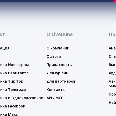
кт
О LiveDune
По
тация
О компании
Ана
Оферта
Ста
ика Инстаграм
Приватность
Выг
ика ВКонтакте
Для юр.лиц
Ауд
ика Тик Ток
Для партнеров
Чек
SM
ика Телеграм
Контакты
Про
ика в Одноклассниках
API / MCP
Най
ика Facebook
ика Макс