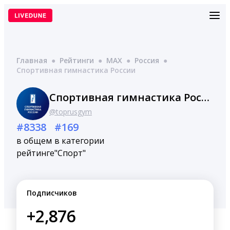
Перейти
к
содержимому
Главная
●
Рейтинги
●
MAX
●
Россия
●
Спортивная гимнастика России
Спортивная гимнастика России
@toprusgym
#8338
#169
в общем
в категории
рейтинге
"Спорт"
Подписчиков
+2,876