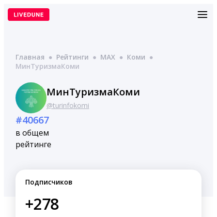
Перейти
к
содержимому
Главная
●
Рейтинги
●
MAX
●
Коми
●
МинТуризмаКоми
МинТуризмаКоми
@turinfokomi
#40667
в общем
рейтинге
Подписчиков
+278