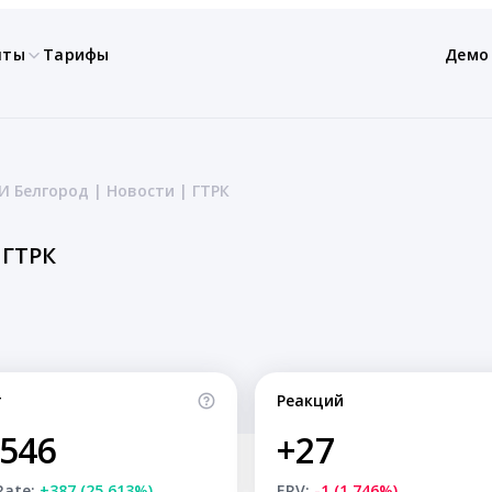
нты
Тарифы
Демо
И Белгород | Новости | ГТРК
 ГТРК
т
Реакций
,546
+27
Rate:
+387 (25.613%)
ERV:
-1 (1.746%)