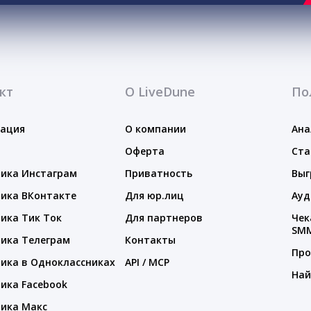
кт
О LiveDune
По
тация
О компании
Ана
Оферта
Ста
ика Инстаграм
Приватность
Выг
ика ВКонтакте
Для юр.лиц
Ауд
ика Тик Ток
Для партнеров
Чек
SM
ика Телеграм
Контакты
Про
ика в Одноклассниках
API / MCP
Най
ика Facebook
ика Макс