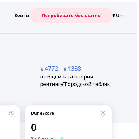
Войти
Попробовать бесплатно
RU
#4772
#1338
в общем
в категории
рейтинге
"Городской паблик"
DuneScore
0
За 3 месяца:
0