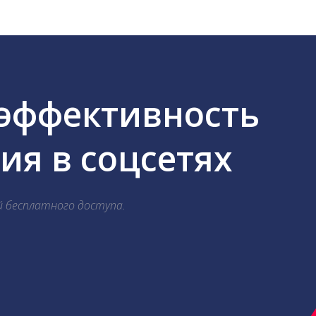
 эффективность
я в соцсетях
й бесплатного доступа.