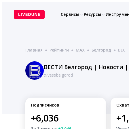
Перейти
к
Сервисы
Ресурсы
Инструме
содержимому
Главная
●
Рейтинги
●
MAX
●
Белгород
●
ВЕСТ
ВЕСТИ Белгород | Новости |
@vestibelgorod
Подписчиков
Охва
+6,036
+1
За 3 месяца:
+2,046
Views