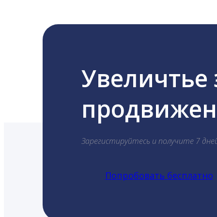
Увеличтье
продвижени
Зарегистируйтесь и получите 7 дне
Попробовать бесплатно