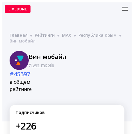
Перейти
к
содержимому
Главная
●
Рейтинги
●
MAX
●
Республика Крым
●
Вин мобайл
Вин мобайл
@win_mobile
#45397
в общем
рейтинге
Подписчиков
+226