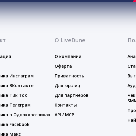
кт
О LiveDune
По
тация
О компании
Ана
Оферта
Ста
ика Инстаграм
Приватность
Выг
ика ВКонтакте
Для юр.лиц
Ауд
ика Тик Ток
Для партнеров
Чек
SM
ика Телеграм
Контакты
Про
ика в Одноклассниках
API / MCP
Най
ика Facebook
ика Макс