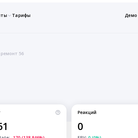
нты
Тарифы
Демо
 ремонт 56
т
Реакций
61
0
Rate:
-170 (138.846%)
ERV:
0 (0%)