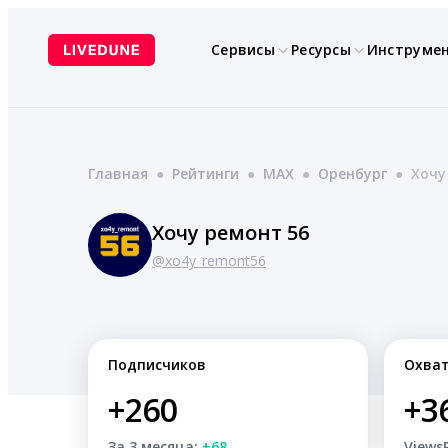
Перейти
к
Сервисы
Ресурсы
Инструме
содержимому
Главная
●
Рейтинги
●
MAX
●
Оренбург
●
Хочу
Хочу ремонт 56
@xo4y_remont56
Подписчиков
Охва
+260
+3
За 3 месяца:
+68
Views