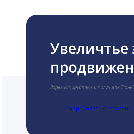
Увеличтье
продвижени
Зарегистируйтесь и получите 7 дне
Попробовать бесплатно