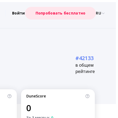
Войти
Попробовать бесплатно
RU
#42133
в общем
рейтинге
DuneScore
0
За 3 месяца:
0