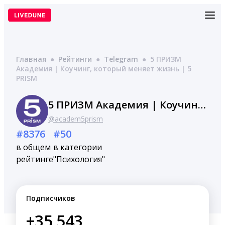
Перейти
к
содержимому
Главная
●
Рейтинги
●
Telegram
●
5 ПРИЗМ
Академия | Коучинг, который меняет жизнь | 5
PRISM
5 ПРИЗМ Академия | Коучинг, который меняет жизнь | 5 PRISM
@academ5prism
#8376
#50
в общем
в категории
рейтинге
"Психология"
Подписчиков
+35,543