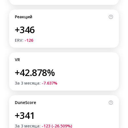
Реакций
+346
ERV:
-126
VR
+42.878%
За 3 месяца:
-7.637%
DuneScore
+341
За 3 месяца:
-123 (-26.509%)