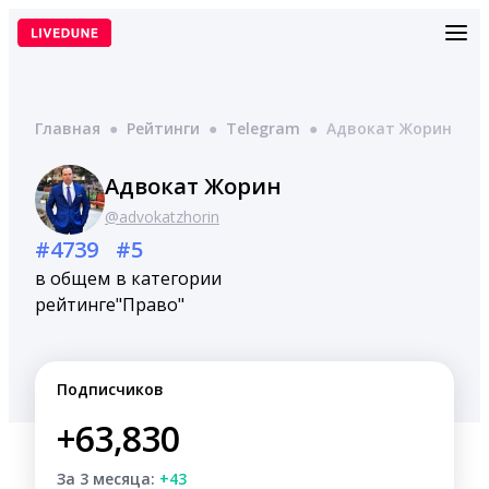
Перейти
к
содержимому
Главная
●
Рейтинги
●
Telegram
●
Адвокат Жорин
Адвокат Жорин
@advokatzhorin
#4739
#5
в общем
в категории
рейтинге
"Право"
Подписчиков
+63,830
За 3 месяца:
+43